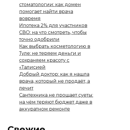
стоматологии: как домен
помогает найти врача
вовремя
Ипотека 2% для участников
СВО: на что смотреть, чтобы
точно одобрили
Как выбрать косметологию в
Туле: не теряем деньги и
сохраняем красоту с
«Талисией
Добрый доктор: как я нашла
врача, который не продаёт, а
лечит
Сантехника не прощает суеты:
на чём теряют бюджет даже в
аккуратном ремонте
Свежие