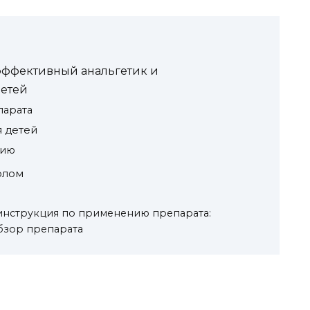
эффективный анальгетик и
етей
арата
 детей
нию
олом
инструкция по применению препарата:
обзор препарата