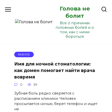
Перейти
Голова не
к
содержанию
болит
Все о причинах
головных болей и о
том, как с ними
бороться
РАЗНОЕ
Имя для ночной стоматологии:
как домен помогает найти врача
вовремя
0
39
Зубная боль редко сверяется с
расписанием клиники. Человек
просыпается ночью, берет телефон и ищет
не