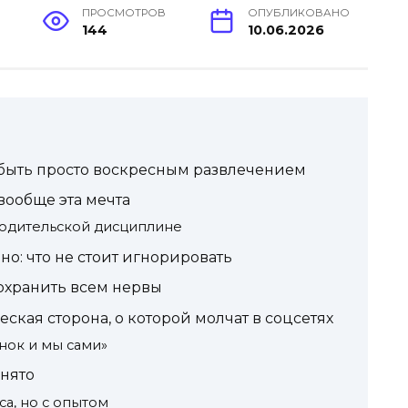
Е
ПРОСМОТРОВ
ОПУБЛИКОВАНО
144
10.06.2026
т быть просто воскресным развлечением
 вообще эта мечта
одительской дисциплине
но: что не стоит игнорировать
сохранить всем нервы
еская сторона, о которой молчат в соцсетях
нок и мы сами»
инято
а, но с опытом