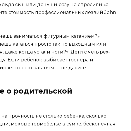
 льда сын или дочь ни разу не спросили «а
глите стоимость профессиональных лезвий John
очешь заниматься фигурным катанием?»
ешь кататься просто так по выходным или
, даже когда устали ноги?». Дети с четырех-
ицу. Если ребёнок выбирает тренера и
рает просто кататься — не давите.
е о родительской
на прочность не столько ребёнка, сколько
дни, мокрые термобельё в сумке, бесконечная