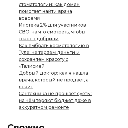
стоматологии: как домен
помогает найти врача
вовремя
Ипотека 2% для участников
СВО: на что смотреть, чтобы
точно одобрили
Как выбрать косметологию в
Туле: не теряем деньги и
сохраняем красоту с
«Талисией
Добрый доктор: как я нашла
врача, который не продаёт, а
лечит
Сантехника не прощает суеты:
на чём теряют бюджет даже в
аккуратном ремонте
Свежие