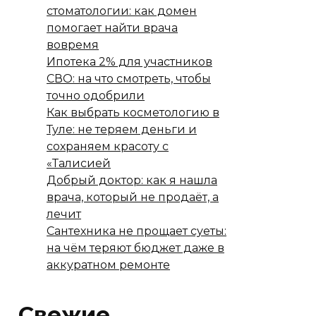
стоматологии: как домен
помогает найти врача
вовремя
Ипотека 2% для участников
СВО: на что смотреть, чтобы
точно одобрили
Как выбрать косметологию в
Туле: не теряем деньги и
сохраняем красоту с
«Талисией
Добрый доктор: как я нашла
врача, который не продаёт, а
лечит
Сантехника не прощает суеты:
на чём теряют бюджет даже в
аккуратном ремонте
Свежие