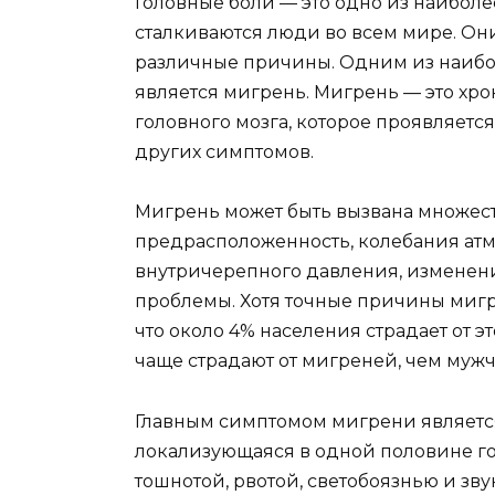
Головные боли — это одно из наибол
сталкиваются люди во всем мире. Они
различные причины. Одним из наибо
является мигрень. Мигрень — это хр
головного мозга, которое проявляетс
других симптомов.
Мигрень может быть вызвана множест
предрасположенность, колебания ат
внутричерепного давления, изменени
проблемы. Хотя точные причины мигр
что около 4% населения страдает от 
чаще страдают от мигреней, чем муж
Главным симптомом мигрени является 
локализующаяся в одной половине го
тошнотой, рвотой, светобоязнью и зв