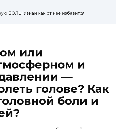
ую БОЛЬ! Узнай как от нее избавится
ом или
тмосферном и
 давлении —
олеть голове? Как
головной боли и
ей?