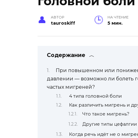
головной боли
АВТОР
НА ЧТЕНИЕ
tauroskiff
5 мин.
Содержание
При повышенном или понижен
давлении — возможно ли болеть го
частых мигреней?
4 типа головной боли
Как различить мигрень и д
Что такое мигрень?
Другие типы цефалгии
Когда речь идёт не о мигре