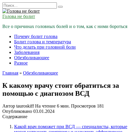
Перейти
Search
к
for:
содержанию
Голова не болит
Все о причинах головных болей и о том, как с ними бороться
Почему болит голова
Болит голова и температура
Что делать при головной боли
Заболевания
Обезболивающее
Разное
Главная
»
Обезболивающее
К какому врачу стоит обратиться за
помощью с диагнозом ВСД
Автор
tauroskiff
На чтение
6 мин.
Просмотров
181
Опубликовано
03.01.2024
Содержание
Какой врач поможет при ВСД — специалисты, которые
могут устранить симптомы и назначить эффективное