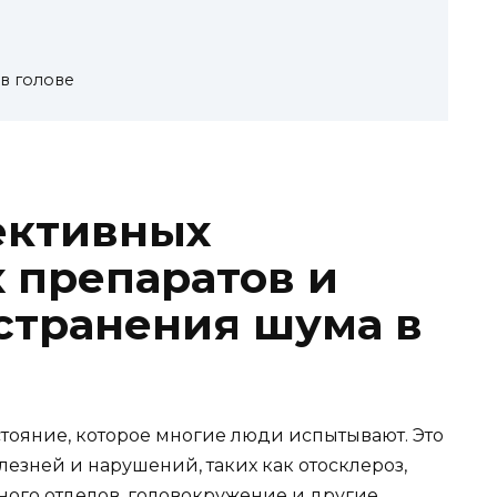
в голове
ективных
 препаратов и
устранения шума в
стояние, которое многие люди испытывают. Это
лезней и нарушений, таких как отосклероз,
ного отделов, головокружение и другие