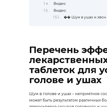
Видео
Видео:
�� Шум в ушах и звон 
Перечень эфф
лекарственных
таблеток для 
голове и ушах
Шум в голове и ушах – неприятное со
может быть результатом различных бо
атеросклероз сосудов головного и уш