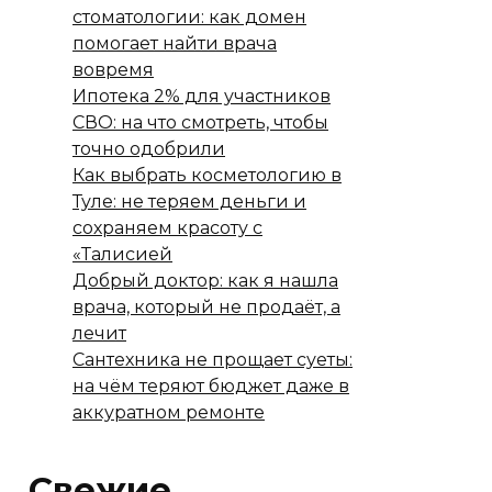
стоматологии: как домен
помогает найти врача
вовремя
Ипотека 2% для участников
СВО: на что смотреть, чтобы
точно одобрили
Как выбрать косметологию в
Туле: не теряем деньги и
сохраняем красоту с
«Талисией
Добрый доктор: как я нашла
врача, который не продаёт, а
лечит
Сантехника не прощает суеты:
на чём теряют бюджет даже в
аккуратном ремонте
Свежие