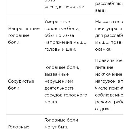
быть
расслабляющи
наследственными.
ванн.
Умеренные
Массаж головы
Напряженные
головные боли,
шеи, упражне
головные
обычно из-за
для расслабле
боли
напряжения мышц
мышц, правиль
головы и шеи.
осанка.
Правильное
Головные боли,
питание,
вызванные
исключение
Сосудистые
нарушением
нагрузок, в то
боли
деятельности
числе психичес
сосудов головного
соблюдение
мозга.
режима работ
отдыха.
Головные боли
Головные
могут быть