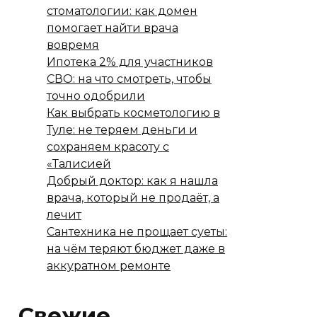
стоматологии: как домен
помогает найти врача
вовремя
Ипотека 2% для участников
СВО: на что смотреть, чтобы
точно одобрили
Как выбрать косметологию в
Туле: не теряем деньги и
сохраняем красоту с
«Талисией
Добрый доктор: как я нашла
врача, который не продаёт, а
лечит
Сантехника не прощает суеты:
на чём теряют бюджет даже в
аккуратном ремонте
Свежие