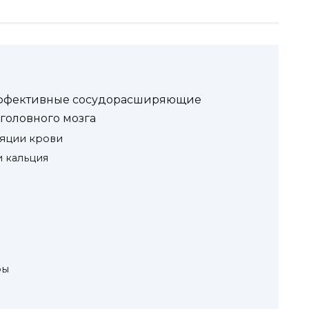
эффективные сосудорасширяющие
головного мозга
яции крови
и кальция
ры