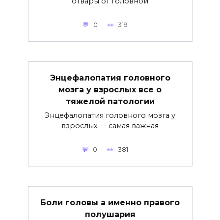
отвары от головной
0
319
Энцефалопатия головного
мозга у взрослых все о
тяжелой патологии
Энцефалопатия головного мозга у
взрослых — самая важная
0
381
Боли головы а именно правого
полушария