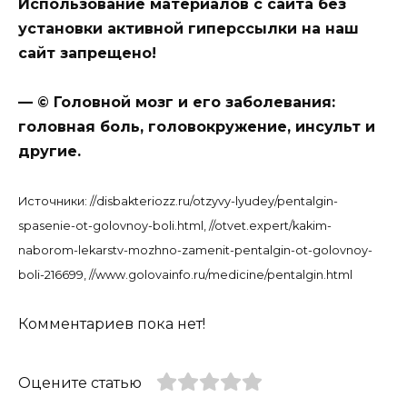
Использование материалов с сайта без
установки активной гиперссылки на наш
сайт запрещено!
— © Головной мозг и его заболевания:
головная боль, головокружение, инсульт и
другие.
Источники: //disbakteriozz.ru/otzyvy-lyudey/pentalgin-
spasenie-ot-golovnoy-boli.html, //otvet.expert/kakim-
naborom-lekarstv-mozhno-zamenit-pentalgin-ot-golovnoy-
boli-216699, //www.golovainfo.ru/medicine/pentalgin.html
Комментариев пока нет!
Оцените статью