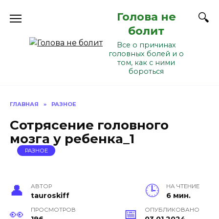
Перейти
Голова не
к
содержанию
болит
Все о причинах
головных болей и о
том, как с ними
бороться
ГЛАВНАЯ
»
РАЗНОЕ
Сотрясение головного
мозга у ребенка_1
РАЗНОЕ
АВТОР
НА ЧТЕНИЕ
tauroskiff
6 мин.
ПРОСМОТРОВ
ОПУБЛИКОВАНО
196
03.01.2024