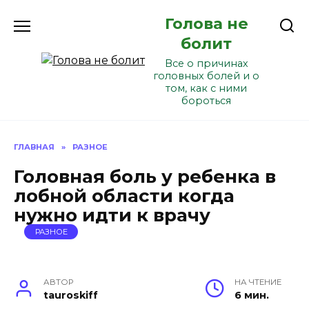
Перейти
Голова не
к
содержанию
болит
Все о причинах
головных болей и о
том, как с ними
бороться
ГЛАВНАЯ
»
РАЗНОЕ
Головная боль у ребенка в
лобной области когда
нужно идти к врачу
РАЗНОЕ
АВТОР
НА ЧТЕНИЕ
tauroskiff
6 мин.