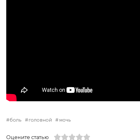
боль
головной
мочь
Оцените статью