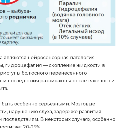
 являются нейросенсорная патология —
ы, гидроцефалия — скопление жидкости в
приступы болюсного перенесенного
эти последствия развиваются после тяжелого и
ита.
т быть особенно серьезными. Мозговые
сти, нарушению слуха, задержке развития,
последствиям. В некоторых случаях, особенно
остигает 20-25%.