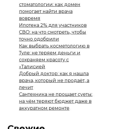
стоматологии: как домен
помогает найти врача
вовремя
Ипотека 2% для участников
СВО: на что смотреть, чтобы
точно одобрили
Как выбрать косметологию в
Туле: не теряем деньги и
сохраняем красоту с
«Талисией
Добрый доктор: как я нашла
врача, который не продаёт, а
лечит
Сантехника не прощает суеты:
на чём теряют бюджет даже в
аккуратном ремонте
Свежие