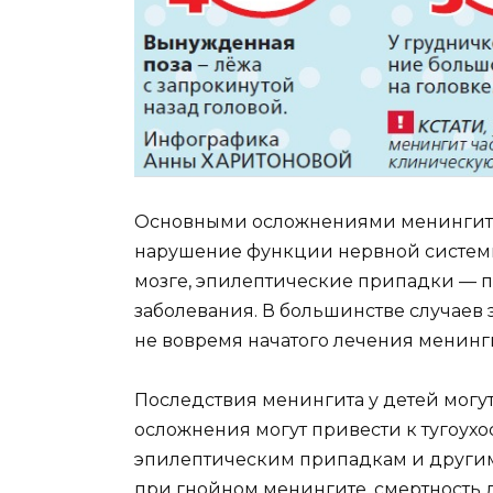
Основными осложнениями менингита
нарушение функции нервной систем
мозге, эпилептические припадки — 
заболевания. В большинстве случаев 
не вовремя начатого лечения менинг
Последствия менингита у детей могу
осложнения могут привести к тугоухо
эпилептическим припадкам и другим 
при гнойном менингите, смертность д