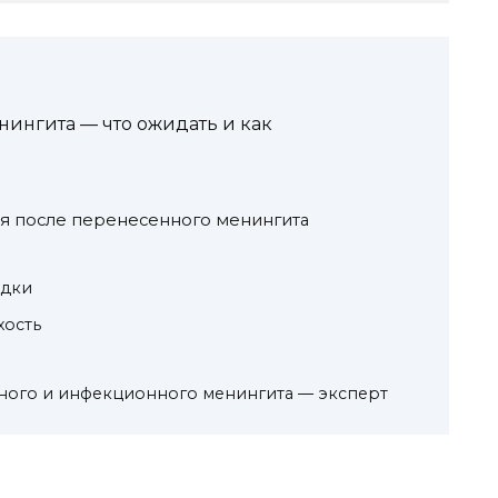
ингита — что ожидать и как
я после перенесенного менингита
адки
хость
зного и инфекционного менингита — эксперт