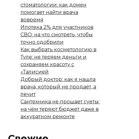
стоматологии: как домен
помогает найти врача
вовремя
Ипотека 2% для участников
СВО: на что смотреть, чтобы
точно одобрили
Как выбрать косметологию в
Туле: не теряем деньги и
сохраняем красоту с
«Талисией
Добрый доктор: как я нашла
врача, который не продаёт, а
лечит
Сантехника не прощает суеты:
на чём теряют бюджет даже в
аккуратном ремонте
Свежие