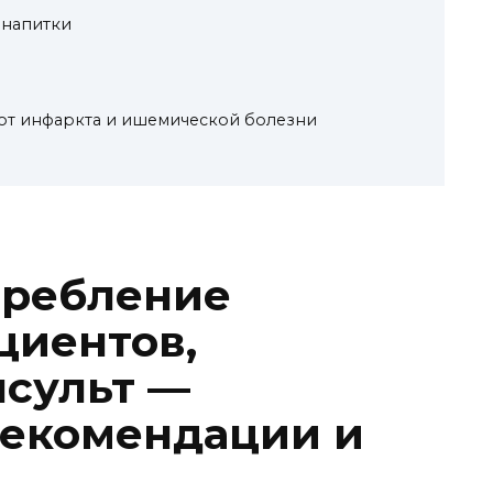
 напитки
 от инфаркта и ишемической болезни
требление
циентов,
сульт —
рекомендации и