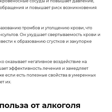
т кровеносные сосуды и повышает давление,
ообращения и повышает риск возникновения
бразованию тромбов и утолщению крови, что
нсультов. Он ухудшает свертываемость крови и
ивести к образованию сгустков и закупорке
ько оказывает негативное воздействие на
шает эффективность лечения и замедляет
же если есть полезные свойства в умеренных
т их.
польза от алкоголя