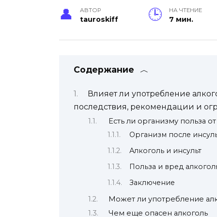
АВТОР
НА ЧТЕНИЕ
tauroskiff
7 мин.
Содержание
Влияет ли употребление алког
последствия, рекомендации и ог
Есть ли организму польза от
Организм после инсуль
Алкоголь и инсульт
Польза и вред алкогол
Заключение
Может ли употребление алк
Чем еще опасен алкоголь