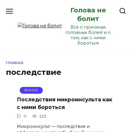
Перейти
Голова не
к
содержанию
болит
Все о причинах
головных болей и о
том, как с ними
бороться
ГЛАВНАЯ
последствие
РАЗНОЕ
Последствия микроинсульта как
с ними бороться
0
223
Микроинсульт — последствия и