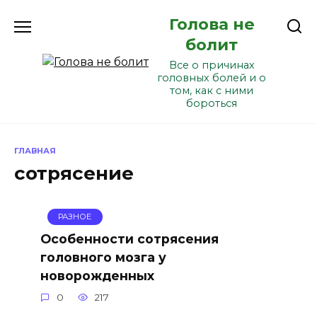
Перейти
Голова не
к
содержанию
болит
Все о причинах
головных болей и о
том, как с ними
бороться
ГЛАВНАЯ
сотрясение
РАЗНОЕ
Особенности сотрясения
головного мозга у
новорожденных
0
217