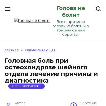
Перейти
Голова не
к
содержанию
болит
Все о причинах
головных болей и о
том, как с ними
бороться
ГЛАВНАЯ
»
ОБЕЗБОЛИВАЮЩЕЕ
Головная боль при
остеохондрозе шейного
отдела лечение причины и
диагностика
ОБЕЗБОЛИВАЮЩЕЕ
АВТОР
НА ЧТЕНИЕ