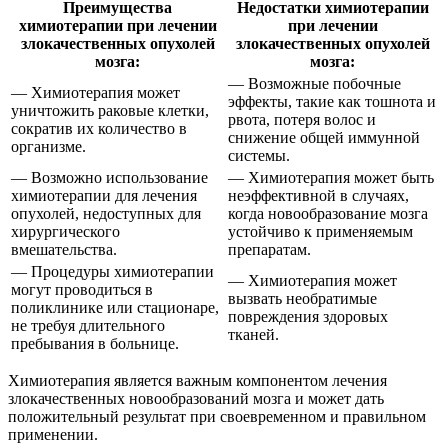
Преимущества
Недостатки химиотерапии
химиотерапии при лечении
при лечении
злокачественных опухолей
злокачественных опухолей
мозга:
мозга:
— Возможные побочные
— Химиотерапия может
эффекты, такие как тошнота и
уничтожить раковые клетки,
рвота, потеря волос и
сократив их количество в
снижение общей иммунной
организме.
системы.
— Возможно использование
— Химиотерапия может быть
химиотерапии для лечения
неэффективной в случаях,
опухолей, недоступных для
когда новообразование мозга
хирургического
устойчиво к применяемым
вмешательства.
препаратам.
— Процедуры химиотерапии
— Химиотерапия может
могут проводиться в
вызвать необратимые
поликлинике или стационаре,
повреждения здоровых
не требуя длительного
тканей.
пребывания в больнице.
Химиотерапия является важным компонентом лечения
злокачественных новообразований мозга и может дать
положительный результат при своевременном и правильном
применении.