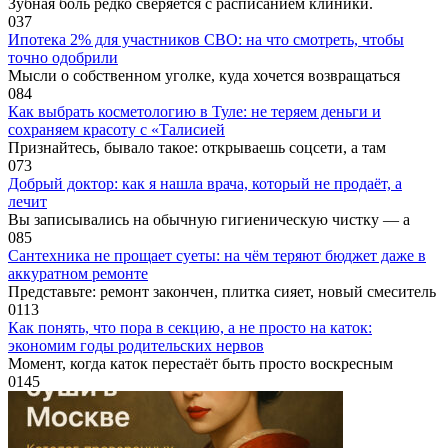
Зубная боль редко сверяется с расписанием клиники.
0
37
Ипотека 2% для участников СВО: на что смотреть, чтобы
точно одобрили
Мысли о собственном уголке, куда хочется возвращаться
0
84
Как выбрать косметологию в Туле: не теряем деньги и
сохраняем красоту с «Талисией
Признайтесь, бывало такое: открываешь соцсети, а там
0
73
Добрый доктор: как я нашла врача, который не продаёт, а
лечит
Вы записывались на обычную гигиеническую чистку — а
0
85
Сантехника не прощает суеты: на чём теряют бюджет даже в
аккуратном ремонте
Представьте: ремонт закончен, плитка сияет, новый смеситель
0
113
Как понять, что пора в секцию, а не просто на каток:
экономим годы родительских нервов
Момент, когда каток перестаёт быть просто воскресным
0
145