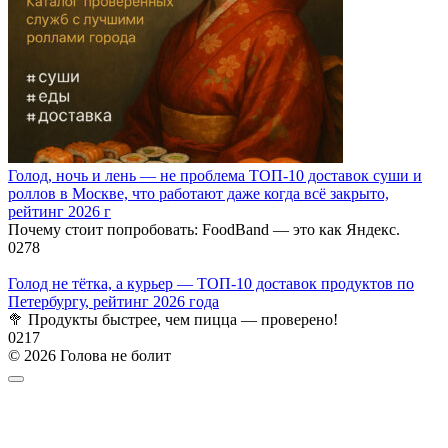
Голод, ночь и лень — не проблема ТОП-10 доставок суши и
роллов в Москве, что работают даже когда всё закрыто,
рейтинг 2026 г
Почему стоит попробовать: FoodBand — это как Яндекс.
0
278
Голод не тётка, а курьер — ТОП-10 доставок продуктов по
Петербургу, рейтинг 2026 года
🥦 Продукты быстрее, чем пицца — проверено!
0
217
© 2026 Голова не болит