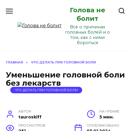
Перейти
Голова не
к
содержанию
болит
Все о причинах
головных болей и о
том, как с ними
бороться
ГЛАВНАЯ
»
ЧТО ДЕЛАТЬ ПРИ ГОЛОВНОЙ БОЛИ
Уменьшение головной боли
без лекарств
ЧТО ДЕЛАТЬ ПРИ ГОЛОВНОЙ БОЛИ
АВТОР
НА ЧТЕНИЕ
tauroskiff
5 мин.
ПРОСМОТРОВ
ОПУБЛИКОВАНО
251
03.01.2024