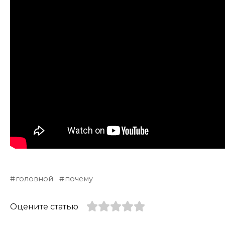
головной
почему
Оцените статью