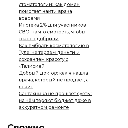
стоматологии: как домен
помогает найти врача
вовремя
Ипотека 2% для участников
СВО: на что смотреть, чтобы
точно одобрили
Как выбрать косметологию в
Туле: не теряем деньги и
сохраняем красоту с
«Талисией
Добрый доктор: как я нашла
врача, который не продаёт, а
лечит
Сантехника не прощает суеты:
на чём теряют бюджет даже в
аккуратном ремонте
Свежие