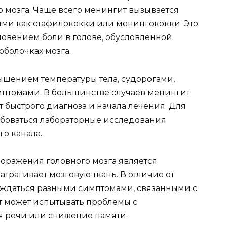
о мозга. Чаще всего менингит вызывается
ми как стафилококки или менингококки. Это
новением боли в голове, обусловленной
болочках мозга.
шением температуры тела, судорогами,
птомами. В большинстве случаев менингит
т быстрого диагноза и начала лечения. Для
ебоваться лабораторные исследования
го канала.
ражения головного мозга является
трагивает мозговую ткань. В отличие от
ождаться разными симптомами, связанными с
т может испытывать проблемы с
 речи или снижение памяти.