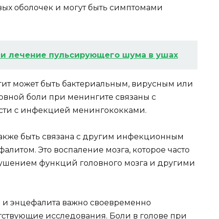
вых оболочек и могут быть симптомами
и лечение пульсирующего шума в ушах
гит может быть бактериальным, вирусным или
овной боли при менингите связаны с
ости с инфекцией менингококками.
также быть связана с другим инфекционным
алитом. Это воспаление мозга, которое часто
рушением функций головного мозга и другими
а и энцефалита важно своевременно
етствующие исследования. Боли в голове при