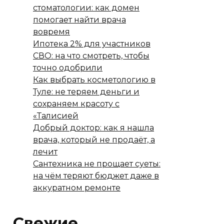
стоматологии: как домен
помогает найти врача
вовремя
Ипотека 2% для участников
СВО: на что смотреть, чтобы
точно одобрили
Как выбрать косметологию в
Туле: не теряем деньги и
сохраняем красоту с
«Талисией
Добрый доктор: как я нашла
врача, который не продаёт, а
лечит
Сантехника не прощает суеты:
на чём теряют бюджет даже в
аккуратном ремонте
Свежие