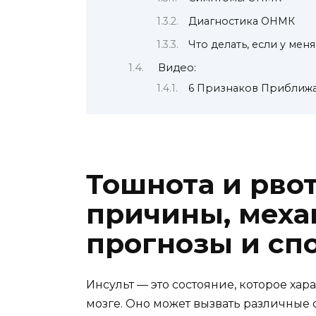
Диагностика ОНМК
Что делать, если у ме
Видео:
6 Признаков Приближа
Тошнота и рво
причины, меха
прогнозы и с
Инсульт — это состояние, которое х
мозге. Оно может вызвать различные с