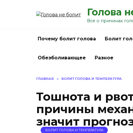
Перейти
Голова н
к
содержанию
Все о причинах гол
Почему болит голова
Болит гол
Обезболивающее
Разное
ГЛАВНАЯ
»
БОЛИТ ГОЛОВА И ТЕМПЕРАТУРА
Тошнота и рвот
причины механ
значит прогно
БОЛИТ ГОЛОВА И ТЕМПЕРАТУРА