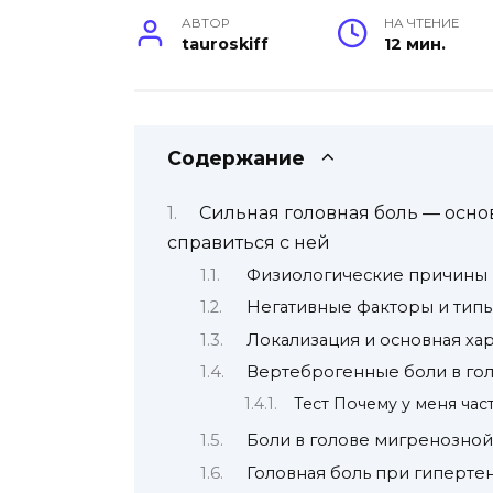
АВТОР
НА ЧТЕНИЕ
tauroskiff
12 мин.
Содержание
Сильная головная боль — осн
справиться с ней
Физиологические причины
Негативные факторы и типы
Локализация и основная ха
Вертеброгенные боли в го
Тест Почему у меня час
Боли в голове мигренозно
Головная боль при гиперте