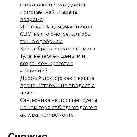
стоматологии: как домен
помогает найти врача
вовремя
Ипотека 2% для участников
СВО: на что смотреть, чтобы
точно одобрили
Как выбрать косметологию в
Туле: не теряем деньги и
сохраняем красоту с
«Талисией
Добрый доктор: как я нашла
врача, который не продаёт, а
лечит
Сантехника не прощает суеты:
на чём теряют бюджет даже в
аккуратном ремонте
Свежие