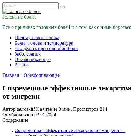
Перейти
Search
к
for:
содержанию
Голова не болит
Все о причинах головных болей и о том, как с ними бороться
Почему болит голова
Болит голова и температура
Что делать при головной боли
Заболевания
Обезболивающее
Разное
Главная
»
Обезболивающее
Современные эффективные лекарства
от мигрени
Автор
tauroskiff
На чтение
8 мин.
Просмотров
214
Опубликовано
03.01.2024
Содержание
Современные эффективные лекарства от мигрени —
дать забыть о боли надолго!