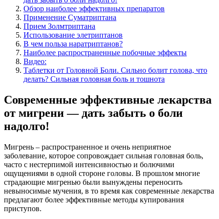
Обзор наиболее эффективных препаратов
Применение Суматриптана
Прием Золмтриптана
Использование элетриптанов
В чем польза наратриптанов?
Наиболее распространенные побочные эффекты
Видео:
Таблетки от Головной Боли. Сильно болит голова, что
делать? Сильная головная боль и тошнота
Современные эффективные лекарства
от мигрени — дать забыть о боли
надолго!
Мигрень – распространенное и очень неприятное
заболевание, которое сопровождает сильная головная боль,
часто с нестерпимой интенсивностью и болючими
ощущениями в одной стороне головы. В прошлом многие
страдающие мигренью были вынуждены переносить
невыносимые мучения, в то время как современные лекарства
предлагают более эффективные методы купирования
приступов.