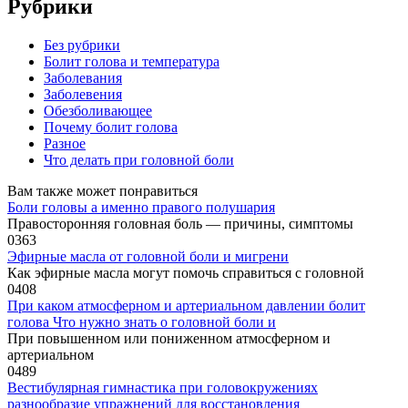
Рубрики
Без рубрики
Болит голова и температура
Заболевания
Заболевения
Обезболивающее
Почему болит голова
Разное
Что делать при головной боли
Вам также может понравиться
Боли головы а именно правого полушария
Правосторонняя головная боль — причины, симптомы
0
363
Эфирные масла от головной боли и мигрени
Как эфирные масла могут помочь справиться с головной
0
408
При каком атмосферном и артериальном давлении болит
голова Что нужно знать о головной боли и
При повышенном или пониженном атмосферном и
артериальном
0
489
Вестибулярная гимнастика при головокружениях
разнообразие упражнений для восстановления