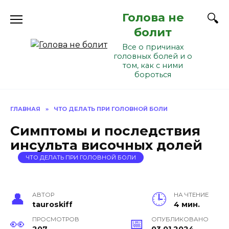
Перейти
Голова не
к
содержанию
болит
Все о причинах
головных болей и о
том, как с ними
бороться
ГЛАВНАЯ
»
ЧТО ДЕЛАТЬ ПРИ ГОЛОВНОЙ БОЛИ
Симптомы и последствия
инсульта височных долей
ЧТО ДЕЛАТЬ ПРИ ГОЛОВНОЙ БОЛИ
АВТОР
НА ЧТЕНИЕ
tauroskiff
4 мин.
ПРОСМОТРОВ
ОПУБЛИКОВАНО
207
03.01.2024