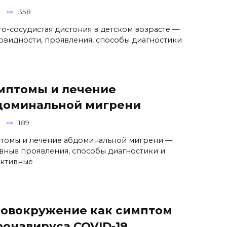
358
то-сосудистая дистония в детском возрасте —
овидности, проявления, способы диагностики
мптомы и лечение
доминальной мигрени
189
томы и лечение абдоминальной мигрени —
вные проявления, способы диагностики и
ктивные
ловокружение как симптом
ронавируса COVID-19