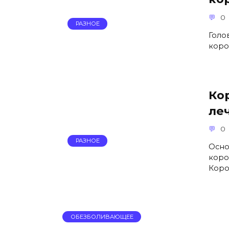
0
РАЗНОЕ
Голо
коро
Ко
ле
0
РАЗНОЕ
Осно
коро
Коро
ОБЕЗБОЛИВАЮЩЕЕ