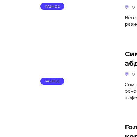
РАЗНОЕ
0
Веге
разн
Си
аб
0
РАЗНОЕ
Симп
осно
эффе
Го
ко