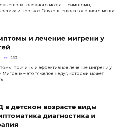
оль ствола головного мозга — симптомы,
ностика и прогноз Опухоль ствола головного мозга
мптомы и лечение мигрени у
тей
253
томы, причины и эффективное лечение мигрени у
й Мигрень – это тяжелое недуг, который может
ть
Д в детском возрасте виды
мптоматика диагностика и
рапия