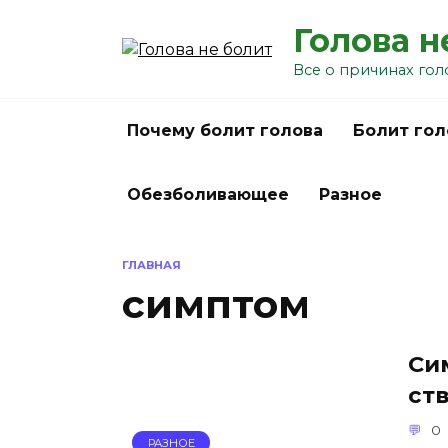
Перейти
Голова н
к
содержанию
Все о причинах гол
Почему болит голова
Болит гол
Обезболивающее
Разное
ГЛАВНАЯ
симптом
Си
ст
0
РАЗНОЕ