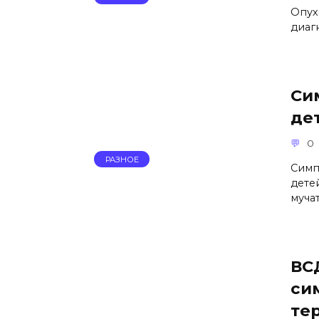
Опух
диаг
Си
де
0
РАЗНОЕ
Симп
дете
муча
ВС
си
те