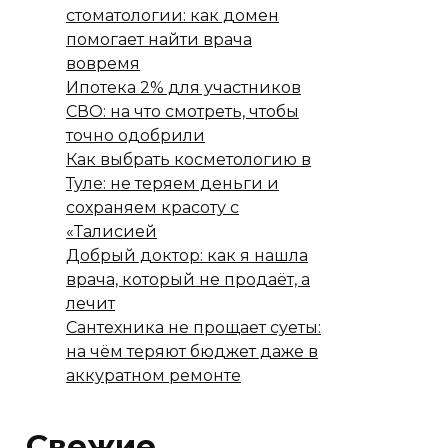
стоматологии: как домен
помогает найти врача
вовремя
Ипотека 2% для участников
СВО: на что смотреть, чтобы
точно одобрили
Как выбрать косметологию в
Туле: не теряем деньги и
сохраняем красоту с
«Талисией
Добрый доктор: как я нашла
врача, который не продаёт, а
лечит
Сантехника не прощает суеты:
на чём теряют бюджет даже в
аккуратном ремонте
Свежие