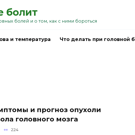
е болит
овных болей и о том, как с ними бороться
ова и температура
Что делать при головной 
мптомы и прогноз опухоли
вола головного мозга
224