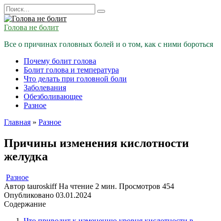
Перейти
Search
к
for:
содержанию
Голова не болит
Все о причинах головных болей и о том, как с ними бороться
Почему болит голова
Болит голова и температура
Что делать при головной боли
Заболевания
Обезболивающее
Разное
Главная
»
Разное
Причины изменения кислотности
желудка
Разное
Автор
tauroskiff
На чтение
2 мин.
Просмотров
454
Опубликовано
03.01.2024
Содержание
Что приводит к изменению уровня кислотности в