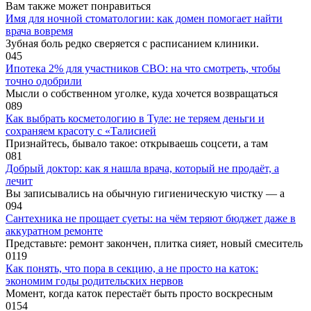
Вам также может понравиться
Имя для ночной стоматологии: как домен помогает найти
врача вовремя
Зубная боль редко сверяется с расписанием клиники.
0
45
Ипотека 2% для участников СВО: на что смотреть, чтобы
точно одобрили
Мысли о собственном уголке, куда хочется возвращаться
0
89
Как выбрать косметологию в Туле: не теряем деньги и
сохраняем красоту с «Талисией
Признайтесь, бывало такое: открываешь соцсети, а там
0
81
Добрый доктор: как я нашла врача, который не продаёт, а
лечит
Вы записывались на обычную гигиеническую чистку — а
0
94
Сантехника не прощает суеты: на чём теряют бюджет даже в
аккуратном ремонте
Представьте: ремонт закончен, плитка сияет, новый смеситель
0
119
Как понять, что пора в секцию, а не просто на каток:
экономим годы родительских нервов
Момент, когда каток перестаёт быть просто воскресным
0
154