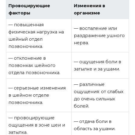
Провоцирующие
Изменения в
факторы
организме
— повышенная
— воспаление или
физическая нагрузка на
раздражение ушного
шейный отдел
нерва.
позвоночника.
— отклонение в
— ощущения боли в
позвонках шейного
затылке и за ушами.
отдела позвоночника.
— различные
— серьезные изменения
ощущения: от слабых
в шейном отделе
до очень сильных
позвоночника.
болей.
— провоцирующие
— отдача боли в
ощущения в зоне шеи и
область за ушами.
затылка.