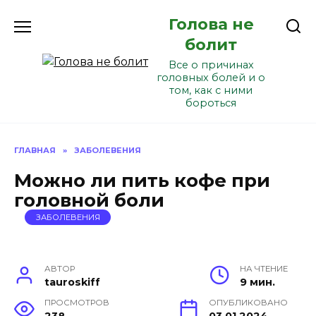
Перейти
Голова не
к
содержанию
болит
Все о причинах
головных болей и о
том, как с ними
бороться
ГЛАВНАЯ
»
ЗАБОЛЕВЕНИЯ
Можно ли пить кофе при
головной боли
ЗАБОЛЕВЕНИЯ
АВТОР
НА ЧТЕНИЕ
tauroskiff
9 мин.
ПРОСМОТРОВ
ОПУБЛИКОВАНО
238
03.01.2024