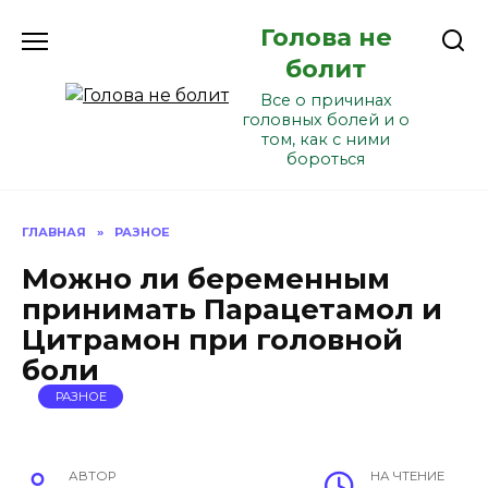
Перейти
Голова не
к
содержанию
болит
Все о причинах
головных болей и о
том, как с ними
бороться
ГЛАВНАЯ
»
РАЗНОЕ
Можно ли беременным
принимать Парацетамол и
Цитрамон при головной
боли
РАЗНОЕ
АВТОР
НА ЧТЕНИЕ