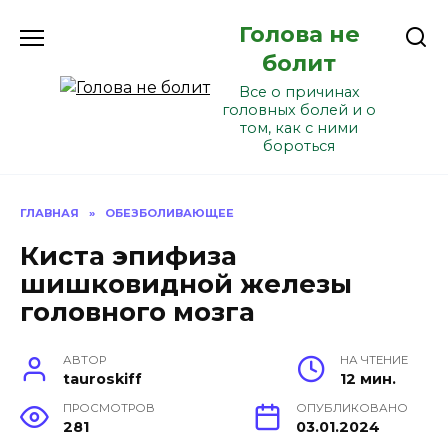
Перейти
Голова не
к
содержанию
болит
Все о причинах
головных болей и о
том, как с ними
бороться
ГЛАВНАЯ
»
ОБЕЗБОЛИВАЮЩЕЕ
Киста эпифиза
шишковидной железы
головного мозга
АВТОР
НА ЧТЕНИЕ
tauroskiff
12 мин.
ПРОСМОТРОВ
ОПУБЛИКОВАНО
281
03.01.2024