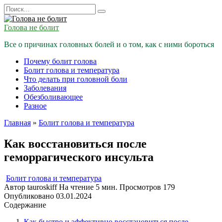
Перейти
Search
к
for:
содержанию
Голова не болит
Все о причинах головных болей и о том, как с ними бороться
Почему болит голова
Болит голова и температура
Что делать при головной боли
Заболевания
Обезболивающее
Разное
Главная
»
Болит голова и температура
Как восстановиться после
геморрагического инсульта
Болит голова и температура
Автор
tauroskiff
На чтение
5 мин.
Просмотров
179
Опубликовано
03.01.2024
Содержание
Как быстро и эффективно восстановиться после