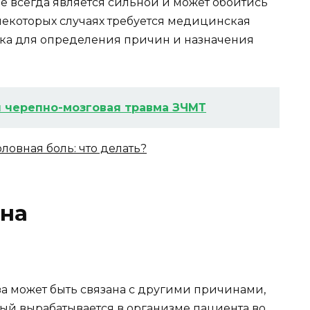
 не всегда является сильной и может обойтись
некоторых случаях требуется медицинская
ика для определения причин и назначения
 черепно-мозговая травма ЗЧМТ
овная боль: что делать?
ина
оза может быть связана с другими причинами,
рый вырабатывается в организме пациента во