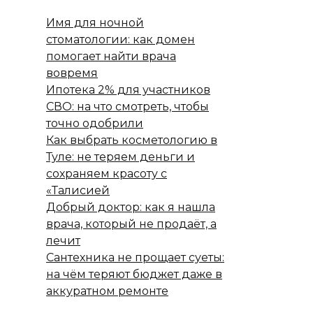
Имя для ночной
стоматологии: как домен
помогает найти врача
вовремя
Ипотека 2% для участников
СВО: на что смотреть, чтобы
точно одобрили
Как выбрать косметологию в
Туле: не теряем деньги и
сохраняем красоту с
«Талисией
Добрый доктор: как я нашла
врача, который не продаёт, а
лечит
Сантехника не прощает суеты:
на чём теряют бюджет даже в
аккуратном ремонте