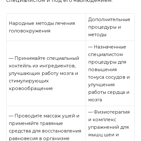
специалистом и под его наблюдением.
Дополнительные
Народные методы лечения
процедуры и
головокружения
методы
— Назначенные
специалистом
— Принимайте специальный
процедуры для
коктейль из ингредиентов,
повышения
улучшающих работу мозга и
тонуса сосудов и
стимулирующих
улучшения
кровообращение
работы сердца и
мозга
— Физиотерапия
— Проводите массаж ушей и
и комплекс
применяйте травяные
упражнений для
средства для восстановления
мышц шеи и
равновесия в организме