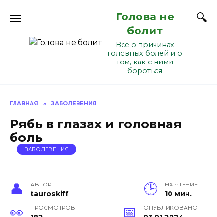
Перейти
Голова не
к
содержанию
болит
Все о причинах
головных болей и о
том, как с ними
бороться
ГЛАВНАЯ
»
ЗАБОЛЕВЕНИЯ
Рябь в глазах и головная
боль
ЗАБОЛЕВЕНИЯ
АВТОР
НА ЧТЕНИЕ
tauroskiff
10 мин.
ПРОСМОТРОВ
ОПУБЛИКОВАНО
182
03.01.2024