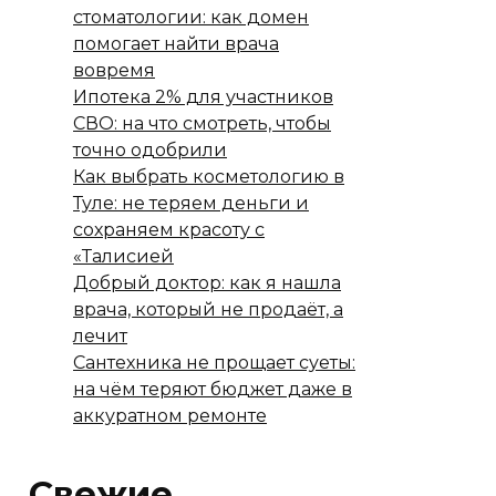
стоматологии: как домен
помогает найти врача
вовремя
Ипотека 2% для участников
СВО: на что смотреть, чтобы
точно одобрили
Как выбрать косметологию в
Туле: не теряем деньги и
сохраняем красоту с
«Талисией
Добрый доктор: как я нашла
врача, который не продаёт, а
лечит
Сантехника не прощает суеты:
на чём теряют бюджет даже в
аккуратном ремонте
Свежие