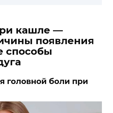
при кашле —
ичины появления
е способы
дуга
я головной боли при