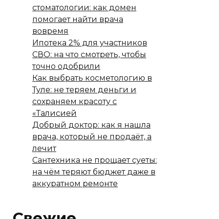
стоматологии: как домен
помогает найти врача
вовремя
Ипотека 2% для участников
СВО: на что смотреть, чтобы
точно одобрили
Как выбрать косметологию в
Туле: не теряем деньги и
сохраняем красоту с
«Талисией
Добрый доктор: как я нашла
врача, который не продаёт, а
лечит
Сантехника не прощает суеты:
на чём теряют бюджет даже в
аккуратном ремонте
Свежие