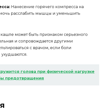
есса:
Нанесение горячего компресса на
омочь расслабить мышцы и уменьшить
и кашле может быть признаком серьезного
тельная и сопровождается другими
льтироваться с врачом, если боли
 ухудшаются.
кружится голова при физической нагрузке
бы предотвращения
я