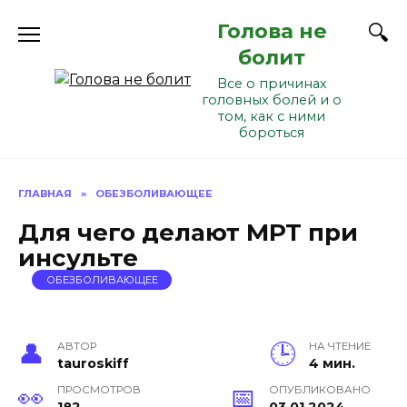
Перейти
Голова не
к
содержанию
болит
Все о причинах
головных болей и о
том, как с ними
бороться
ГЛАВНАЯ
»
ОБЕЗБОЛИВАЮЩЕЕ
Для чего делают МРТ при
инсульте
ОБЕЗБОЛИВАЮЩЕЕ
АВТОР
НА ЧТЕНИЕ
tauroskiff
4 мин.
ПРОСМОТРОВ
ОПУБЛИКОВАНО
182
03.01.2024