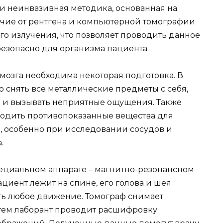
я и неинвазивная методика, основанная на
ичие от рентгена и компьютерной томографии
го излучения, что позволяет проводить данное
безопасно для организма пациента.
озга необходима некоторая подготовка. В
 снять все металлические предметы с себя,
ты и вызывать неприятные ощущения. Также
водить противопоказанные вещества для
, особенно при исследовании сосудов и
.
пециальном аппарате – магнитно-резонансном
циент лежит на спине, его голова и шея
ть любое движение. Томограф снимает
атем лаборант проводит расшифровку