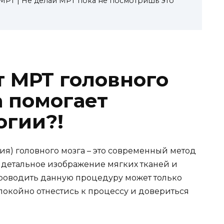
о МРТ | Не делай МРТ пока не посмотришь это
т МРТ головного
а помогает
огии?!
ия) головного мозга – это современный метод
 детальное изображение мягких тканей и
Проводить данную процедуру может только
спокойно отнестись к процессу и довериться