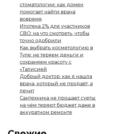
стоматологии: как домен
помогает найти врача
вовремя
Ипотека 2% для участников
СВО: на что смотреть, чтобы
точно одобрили
Как выбрать косметологию в
Туле: не теряем деньги и
сохраняем красоту с
«Талисией
Добрый доктор: как я нашла
врача, который не продаёт, а
лечит
Сантехника не прощает суеты:
на чём теряют бюджет даже в
аккуратном ремонте
Свежие