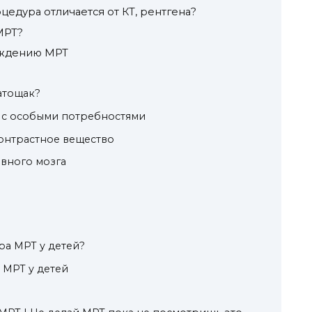
цедура отличается от КТ, рентгена?
МРТ?
ождению МРТ
атощак?
в с особыми потребностями
онтрастное вещество
овного мозга
?
ра МРТ у детей?
 МРТ у детей