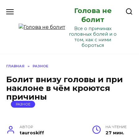
Перейти
Голова не
к
содержанию
болит
Все о причинах
головных болей и о
том, как с ними
бороться
ГЛАВНАЯ
»
РАЗНОЕ
Болит внизу головы и при
наклоне в чём кроются
причины
РАЗНОЕ
АВТОР
НА ЧТЕНИЕ
tauroskiff
27 мин.