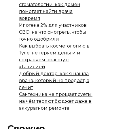
стоматологии: как домен
помогает найти врача
вовремя
Ипотека 2% для участников
СВО: на что смотреть, чтобы
точно одобрили
Как выбрать косметологию в
Туле: не теряем деньги и
сохраняем красоту с
«Талисией
Добрый доктор: как я нашла
врача, который не продаёт, а
лечит
Сантехника не прощает суеты:
на чём теряют бюджет даже в
аккуратном ремонте
Свежие