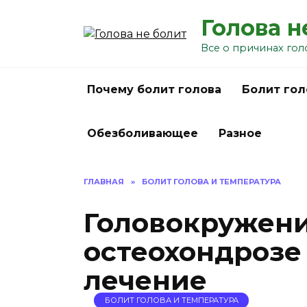
Перейти
Голова н
к
содержанию
Все о причинах гол
Почему болит голова
Болит гол
Обезболивающее
Разное
ГЛАВНАЯ
»
БОЛИТ ГОЛОВА И ТЕМПЕРАТУРА
Головокружен
остеохондрозе
лечение
БОЛИТ ГОЛОВА И ТЕМПЕРАТУРА