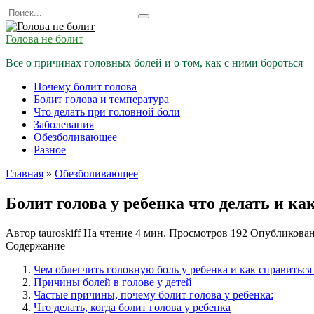
Перейти
Search
к
for:
содержанию
Голова не болит
Все о причинах головных болей и о том, как с ними бороться
Почему болит голова
Болит голова и температура
Что делать при головной боли
Заболевания
Обезболивающее
Разное
Главная
»
Обезболивающее
Болит голова у ребенка что делать и ка
Автор
tauroskiff
На чтение
4 мин.
Просмотров
192
Опубликова
Содержание
Чем облегчить головную боль у ребенка и как справитьс
Причины болей в голове у детей
Частые причины, почему болит голова у ребенка:
Что делать, когда болит голова у ребенка