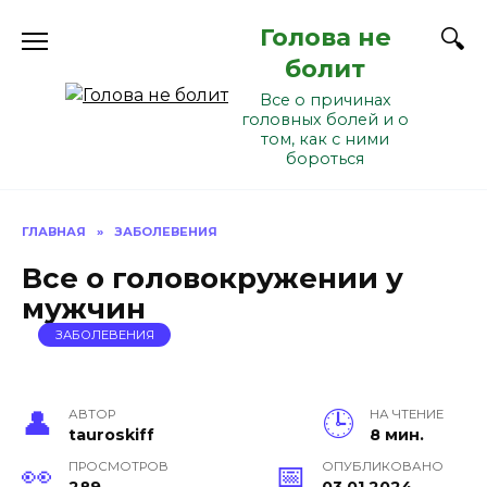
Перейти
Голова не
к
содержанию
болит
Все о причинах
головных болей и о
том, как с ними
бороться
ГЛАВНАЯ
»
ЗАБОЛЕВЕНИЯ
Все о головокружении у
мужчин
ЗАБОЛЕВЕНИЯ
АВТОР
НА ЧТЕНИЕ
tauroskiff
8 мин.
ПРОСМОТРОВ
ОПУБЛИКОВАНО
289
03.01.2024