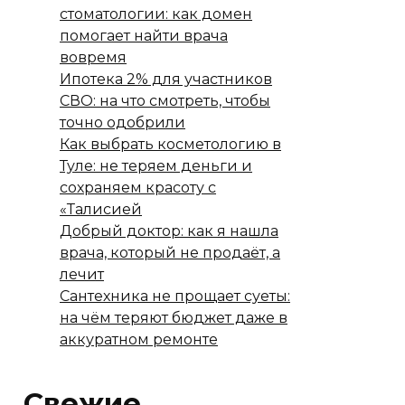
стоматологии: как домен
помогает найти врача
вовремя
Ипотека 2% для участников
СВО: на что смотреть, чтобы
точно одобрили
Как выбрать косметологию в
Туле: не теряем деньги и
сохраняем красоту с
«Талисией
Добрый доктор: как я нашла
врача, который не продаёт, а
лечит
Сантехника не прощает суеты:
на чём теряют бюджет даже в
аккуратном ремонте
Свежие