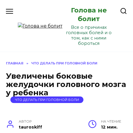
Перейти
Голова не
к
содержанию
болит
Все о причинах
головных болей и о
том, как с ними
бороться
ГЛАВНАЯ
»
ЧТО ДЕЛАТЬ ПРИ ГОЛОВНОЙ БОЛИ
Увеличены боковые
желудочки головного мозга
у ребенка
ЧТО ДЕЛАТЬ ПРИ ГОЛОВНОЙ БОЛИ
АВТОР
НА ЧТЕНИЕ
tauroskiff
12 мин.