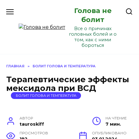
Перейти
Голова не
к
содержанию
болит
Все о причинах
головных болей и о
том, как с ними
бороться
ГЛАВНАЯ
»
БОЛИТ ГОЛОВА И ТЕМПЕРАТУРА
Терапевтические эффекты
мексидола при ВСД
БОЛИТ ГОЛОВА И ТЕМПЕРАТУРА
АВТОР
НА ЧТЕНИЕ
tauroskiff
7 мин.
ПРОСМОТРОВ
ОПУБЛИКОВАНО
192
03.01.2024