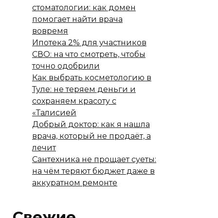
стоматологии: как домен
помогает найти врача
вовремя
Ипотека 2% для участников
СВО: на что смотреть, чтобы
точно одобрили
Как выбрать косметологию в
Туле: не теряем деньги и
сохраняем красоту с
«Талисией
Добрый доктор: как я нашла
врача, который не продаёт, а
лечит
Сантехника не прощает суеты:
на чём теряют бюджет даже в
аккуратном ремонте
Свежие