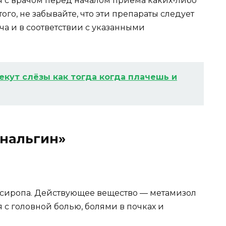
 с врачом перед началом приема каких-либо
ого, не забывайте, что эти препараты следует
а и в соответствии с указанными
екут слёзы как тогда когда плачешь и
нальгин»
 сиропа. Действующее вещество — метамизол
 с головной болью, болями в почках и