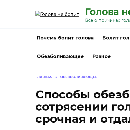
Перейти
Голова н
к
содержанию
Все о причинах гол
Почему болит голова
Болит гол
Обезболивающее
Разное
ГЛАВНАЯ
»
ОБЕЗБОЛИВАЮЩЕЕ
Способы обезб
сотрясении го
срочная и отд