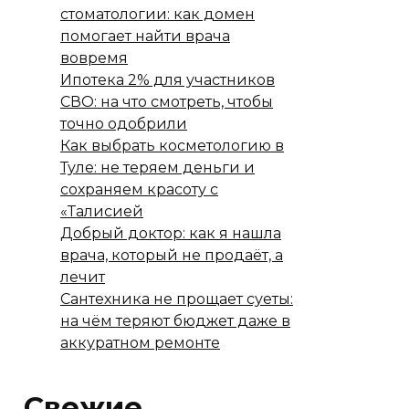
стоматологии: как домен
помогает найти врача
вовремя
Ипотека 2% для участников
СВО: на что смотреть, чтобы
точно одобрили
Как выбрать косметологию в
Туле: не теряем деньги и
сохраняем красоту с
«Талисией
Добрый доктор: как я нашла
врача, который не продаёт, а
лечит
Сантехника не прощает суеты:
на чём теряют бюджет даже в
аккуратном ремонте
Свежие