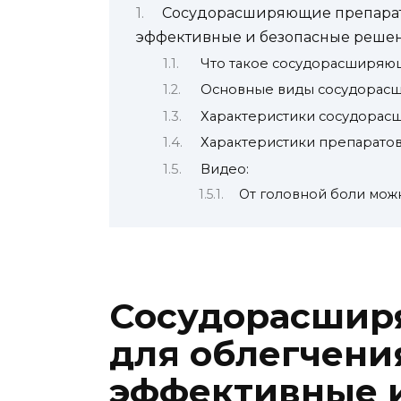
Сосудорасширяющие препарат
эффективные и безопасные реше
Что такое сосудорасширяю
Основные виды сосудорас
Характеристики сосудорас
Характеристики препарато
Видео:
От головной боли можн
Сосудорасшир
для облегчени
эффективные 