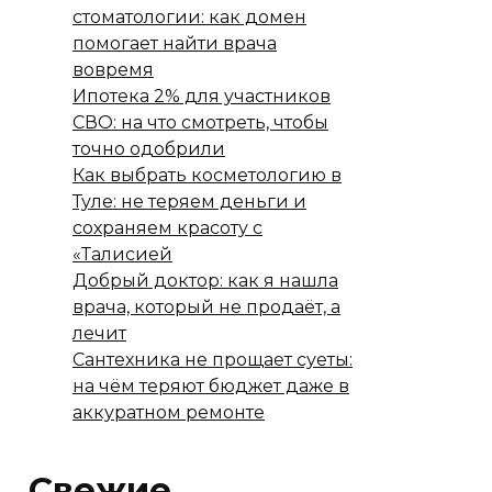
стоматологии: как домен
помогает найти врача
вовремя
Ипотека 2% для участников
СВО: на что смотреть, чтобы
точно одобрили
Как выбрать косметологию в
Туле: не теряем деньги и
сохраняем красоту с
«Талисией
Добрый доктор: как я нашла
врача, который не продаёт, а
лечит
Сантехника не прощает суеты:
на чём теряют бюджет даже в
аккуратном ремонте
Свежие