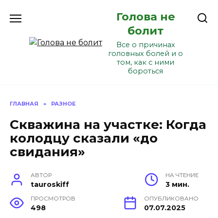
Перейти
Голова не
к
содержанию
болит
Все о причинах
головных болей и о
том, как с ними
бороться
ГЛАВНАЯ
»
РАЗНОЕ
Скважина на участке: Когда
колодцу сказали «до
свидания»
АВТОР
НА ЧТЕНИЕ
tauroskiff
3 мин.
ПРОСМОТРОВ
ОПУБЛИКОВАНО
498
07.07.2025